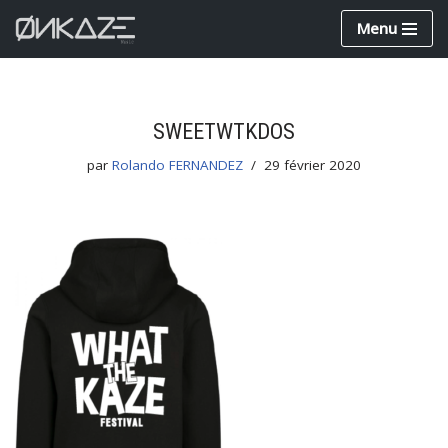
Menu
Aller
au
contenu
SWEETWTKDOS
par
Rolando FERNANDEZ
29 février 2020