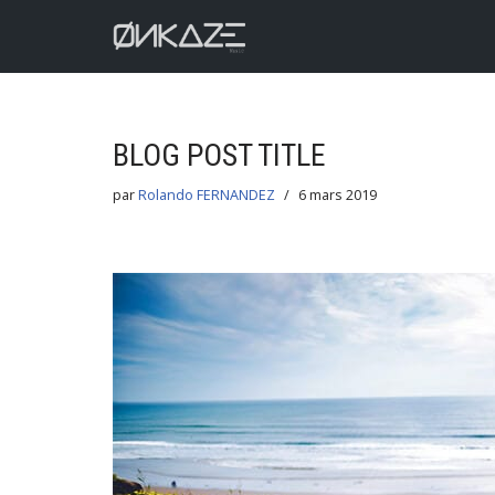
Aller
au
contenu
BLOG POST TITLE
par
Rolando FERNANDEZ
6 mars 2019