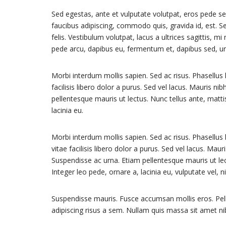
Sed egestas, ante et vulputate volutpat, eros pede se
faucibus adipiscing, commodo quis, gravida id, est. 
felis. Vestibulum volutpat, lacus a ultrices sagittis, 
pede arcu, dapibus eu, fermentum et, dapibus sed, ur
Morbi interdum mollis sapien. Sed ac risus. Phasellus l
facilisis libero dolor a purus. Sed vel lacus. Mauris nibh 
pellentesque mauris ut lectus. Nunc tellus ante, mattis 
lacinia eu.
Morbi interdum mollis sapien. Sed ac risus. Phasellus 
vitae facilisis libero dolor a purus. Sed vel lacus. Mauris
Suspendisse ac urna. Etiam pellentesque mauris ut lectu
Integer leo pede, ornare a, lacinia eu, vulputate vel, ni
Suspendisse mauris. Fusce accumsan mollis eros. Pell
adipiscing risus a sem. Nullam quis massa sit amet n