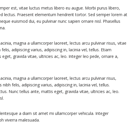
mper est, vitae luctus metus libero eu augue. Morbi purus libero,
Sed lectus. Praesent elementum hendrerit tortor. Sed semper lorem at
mi neque euismod dui, eu pulvinar nunc sapien ornare nisl. Phasellus
na.
acinia, magna a ullamcorper laoreet, lectus arcu pulvinar risus, vitae
felis, adipiscing varius, adipiscing in, lacinia vel, tellus. Etiam
eget, gravida vitae, ultricies ac, leo. Integer leo pede, ornare a,
lacinia, magna a ullamcorper laoreet, lectus arcu pulvinar risus,
 nibh felis, adipiscing varius, adipiscing in, lacinia vel, tellus.
s. Nunc tellus ante, mattis eget, gravida vitae, ultricies ac, leo.
sl.
entesque a diam sit amet mi ullamcorper vehicula. Integer
ibh viverra malesuada.