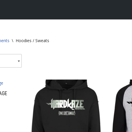
ments
\
Hoodies / Sweats
AGE