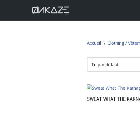
Aller
au
contenu
Accueil
\
Clothing / Vête
SWEAT WHAT THE KARN