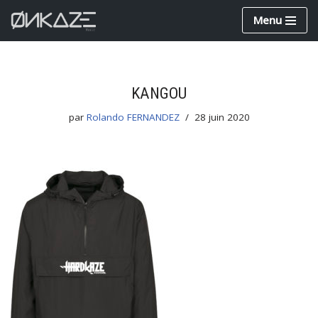
Menu
Aller
au
contenu
KANGOU
par
Rolando FERNANDEZ
28 juin 2020