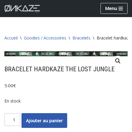
Menu
Aller
au
contenu
Accueil
\
Goodies / Accessoires
\
Bracelets
\
Bracelet hardkaze
BRACELET HARDKAZE THE LOST JUNGLE
5.00
€
En stock
Ajouter au panier