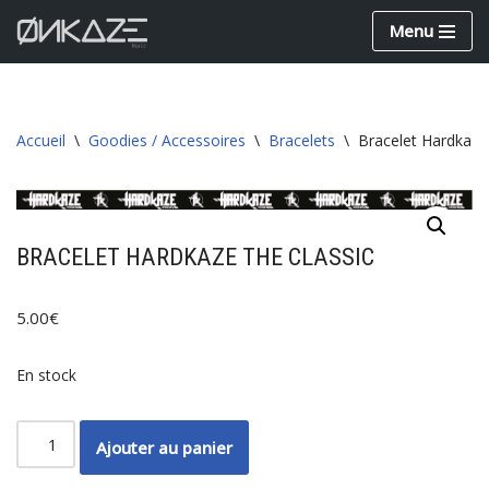
Menu
Aller
au
contenu
Accueil
\
Goodies / Accessoires
\
Bracelets
\
Bracelet Hardkaze
BRACELET HARDKAZE THE CLASSIC
5.00
€
En stock
Ajouter au panier