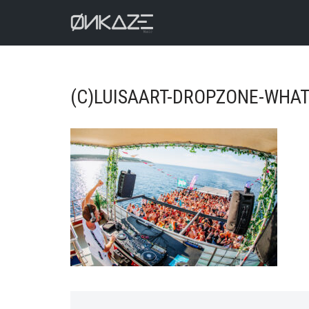
Aller
au
contenu
(C)LUISAART-DROPZONE-WHAT