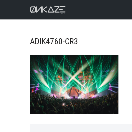
Aller
au
contenu
ADIK4760-CR3