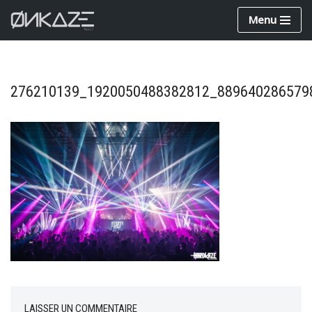
Menu
Aller
au
contenu
276210139_1920050488382812_889640286579
LAISSER UN COMMENTAIRE