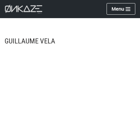
Menu
Aller
au
contenu
GUILLAUME VELA